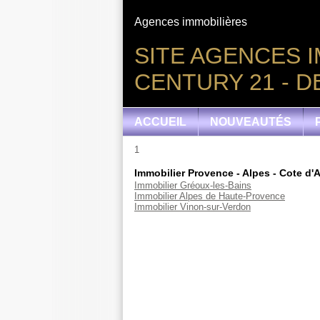
Agences immobilières
SITE AGENCES I
CENTURY 21 - 
ACCUEIL
NOUVEAUTÉS
1
Immobilier Provence - Alpes - Cote d'
Immobilier Gréoux-les-Bains
Immobilier Alpes de Haute-Provence
Immobilier Vinon-sur-Verdon