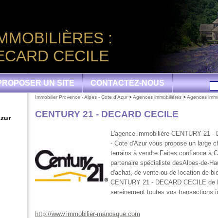
MMOBILIÈRES :
DECARD CECILE
PROPOSER UN SITE
CONTACTEZ-NOUS
Immobilier Provence - Alpes - Cote d'Azur
>
Agences immobilières
>
Agences immo
CENTURY 21 - DECARD CECILE
Azur
L'agence immobilière CENTURY 21 -
- Cote d'Azur vous propose un large c
terrains à vendre.Faites confiance
partenaire spécialiste desAlpes-de-Ha
d'achat, de vente ou de location de b
CENTURY 21 - DECARD CECILE de Ma
sereinement toutes vos transactions i
http://www.immobilier-manosque.com